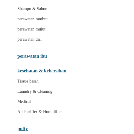
London Taxi
Shampo & Sabun
Love To Dream
perawatan rambut
perawatan mulut
M
perawatan diri
Magformers
Mama's Choice
perawatan ibu
Mamas&Papas
kesehatan & kebersihan
Mamaway
Tissue basah
Maxi Cosi
Laundry & Cleaning
Megabloks
Medical
Micro
Air Purifier & Humidifier
MiDeer
Mimi & Lula
potty
Mini Monkey