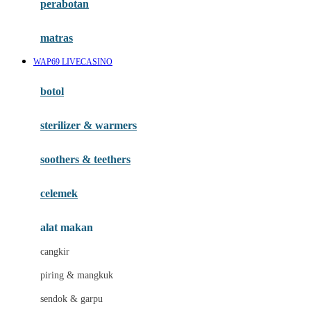
perabotan
Happy Tummy
Hauck
matras
Havaianas
WAP69 LIVECASINO
Hegen
botol
Hot Wheels
sterilizer & warmers
Hybrid
soothers & teethers
I
Inlacta DHA
celemek
Interlac
alat makan
Ivenet
cangkir
J
piring & mangkuk
Jack N Jill
sendok & garpu