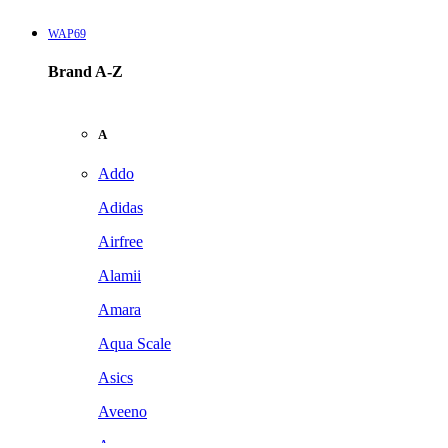
WAP69
Brand A-Z
A
Addo
Adidas
Airfree
Alamii
Amara
Aqua Scale
Asics
Aveeno
Awan