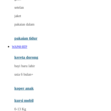
Dae Organics
setelan
Docare
jaket
Doona
pakaian dalam
Down To Earth
Drew
pakaian tidur
Dr. Brown's
WAP69 RTP
E
kereta dorong
ELC
bayi baru lahir
Ergobaby
usia 6 bulan+
Expert Care
koper anak
Ezyroller
kursi mobil
F
0-13 Kg