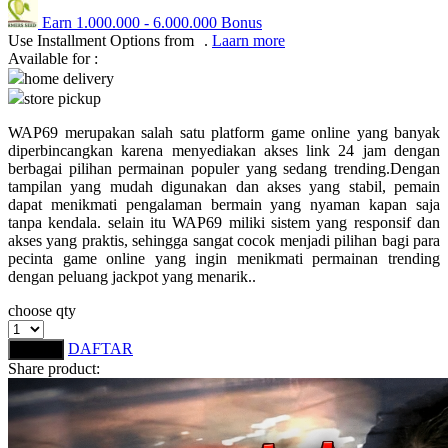
Earn
1.000.000
-
6.000.000
Bonus
Q
Use Installment Options from
.
Laarn more
Available for :
QV Baby
home delivery
store pickup
R
WAP69 merupakan salah satu platform game online yang banyak
Real Shades
diperbincangkan karena menyediakan akses link 24 jam dengan
berbagai pilihan permainan populer yang sedang trending.Dengan
Red Castle
tampilan yang mudah digunakan dan akses yang stabil, pemain
dapat menikmati pengalaman bermain yang nyaman kapan saja
Ribbon Madness
tanpa kendala. selain itu WAP69 miliki sistem yang responsif dan
akses yang praktis, sehingga sangat cocok menjadi pilihan bagi para
S
pecinta game online yang ingin menikmati permainan trending
dengan peluang jackpot yang menarik..
Sebamed
choose qty
Silver Cross
DAFTAR
LOGIN
Simply Idea
Share product:
Skip Hop
Spectra