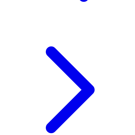
Xootz
Y
Yamatoya
Z
Zaxy
Zoggs
0-9
4Moms
59S