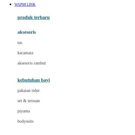
WAP69 LINK
Azetabio
produk terbaru
B
aksesoris
Baabaasheepz
tas
Babiators
kacamata
Baby Dove
aksesoris rambut
Baby Jogger
Baby Rovega
kebutuhan bayi
Babybee
pakaian tidur
Banana Boat
set & terusan
Banz
piyama
Barbie
bodysuits
Beaba