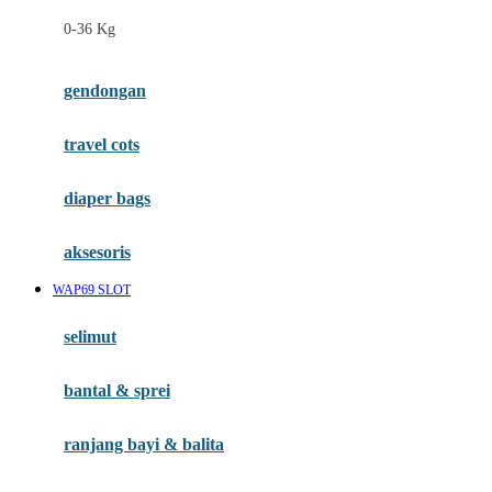
Felt So Sweet
0-36 Kg
Fisher Price
Flipper
gendongan
Friends Of Sally
travel cots
G
diaper bags
Gb
Geko
aksesoris
Graco
WAP69 SLOT
Gund
selimut
H
bantal & sprei
Habbie
Haenim
ranjang bayi & balita
Happy Horse