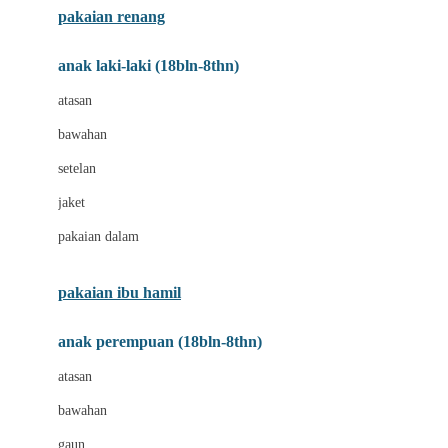
pakaian renang
Bumkins
anak laki-laki (18bln-8thn)
C
atasan
Cetaphil
bawahan
Chicco
setelan
Childlife
jaket
Clevamama
pakaian dalam
Cocolatte
Cottonseeds
pakaian ibu hamil
Cozy N Safe
anak perempuan (18bln-8thn)
Crane
atasan
Cybex
bawahan
D
gaun