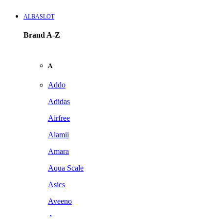
ALBASLOT
Brand A-Z
A
Addo
Adidas
Airfree
Alamii
Amara
Aqua Scale
Asics
Aveeno
Awan