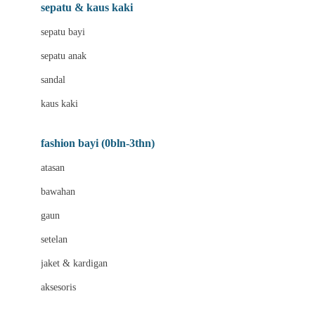
Beauty Barn
sepatu & kaus kaki
Bio Oil
sepatu bayi
Biolane
sepatu anak
Bite Fighters
sandal
Bizzi Growin
kaus kaki
Blackmores
fashion bayi (0bln-3thn)
Blooming Marvellous
atasan
Bonnels
bawahan
Bravado
gaun
Bruder
setelan
Brush Baby
jaket & kardigan
Buds Organics
aksesoris
Bugaboo
Buggygear