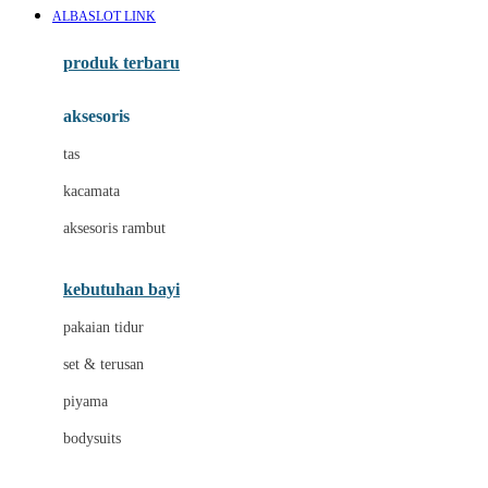
ALBASLOT LINK
Azetabio
produk terbaru
B
aksesoris
Baabaasheepz
tas
Babiators
kacamata
Baby Dove
aksesoris rambut
Baby Jogger
Baby Rovega
kebutuhan bayi
Babybee
pakaian tidur
Banana Boat
set & terusan
Banz
piyama
Barbie
bodysuits
Beaba